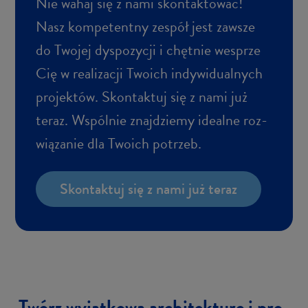
Nie wahaj się z nami skon­tak­to­wać!
Nasz kom­pe­tent­ny ze­spół jest za­wsze
do Two­jej dys­po­zy­cji i chęt­nie wes­prze
Cię w re­ali­za­cji Two­ich in­dy­wi­du­al­nych
pro­jek­tów. Skon­tak­tuj się z nami już
teraz. Wspól­nie znaj­dzie­my ide­al­ne roz­
wią­za­nie dla Two­ich po­trzeb.
Skon­tak­tuj się z nami już teraz
Twórz wy­jąt­ko­wą ar­chi­tek­tu­rę i pro­