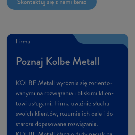
Skon­tak­tuj się z nami teraz
Firma
Po­znaj Kolbe Me­tall
KOLBE Me­tall wy­róż­nia się zo­rien­to­
wa­ny­mi na roz­wią­za­nia i bli­ski­mi klien­
to­wi usłu­ga­mi. Firma uważ­nie słu­cha
swo­ich klien­tów, ro­zu­mie ich cele i do­
star­cza do­pa­so­wa­ne roz­wią­za­nia.
KOLBE Me­tall kła­dzie duży na­cisk na