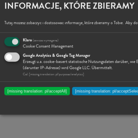
INFORMACJE, KTÓRE ZBIERAMY
Tutaj mozesz zobaczyc i dostosowac informacje, które zbieramy o Tobie.
Aby dow
Klaro
(zawsze wymagane)
Cookie Consent Management
Google Analytics & Google Tag Manager
Erzeugt u.a. cookie-basiert statistische Nutzungsdaten darüber, w
(darunter IP-Adresse) wird Google LLC. Übermittelt.
Cel
:
[missing translation: pl/purposes/analytics]
[missing translation: pl/acceptAll]
[missing translation: pl/acceptSele