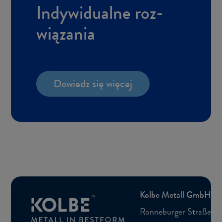
In­dy­wi­du­al­ne roz­
wią­za­nia
Do­wiedz się wię­cej
Kolbe Me­tall GmbH
Ron­ne­bur­ger Straße 5