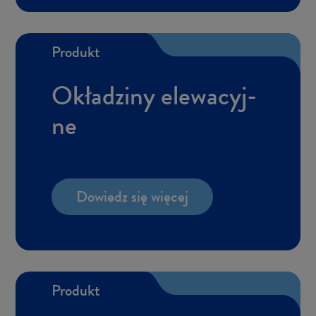
Pro­dukt
Okła­dzi­ny ele­wa­cyj­
ne
Do­wiedz się wię­cej
Pro­dukt