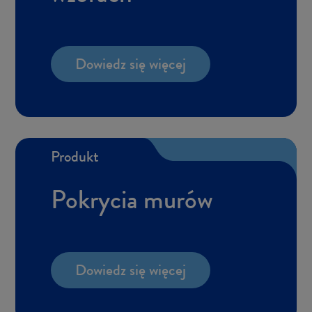
Do­wiedz się wię­cej
Pro­dukt
Po­kry­cia murów
Do­wiedz się wię­cej