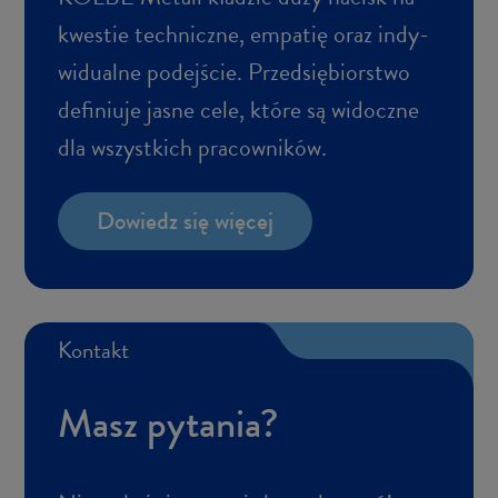
kwe­stie tech­nicz­ne, em­pa­tię oraz in­dy­
wi­du­al­ne po­dej­ście. Przed­się­bior­stwo
de­fi­niu­je jasne cele, które są wi­docz­ne
dla wszyst­kich pra­cow­ni­ków.
Do­wiedz się wię­cej
Kon­takt
Masz py­ta­nia?