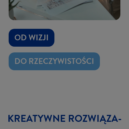
OD WIZJI
DO RZECZYWISTOŚCI
KRE­ATYW­NE ROZ­WIĄ­ZA­