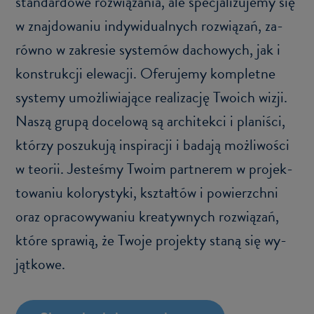
stan­dar­do­we roz­wią­za­nia, ale spe­cja­li­zu­je­my się
w znaj­do­wa­niu in­dy­wi­du­al­nych roz­wią­zań, za­
rów­no w za­kre­sie sys­te­mów da­cho­wych, jak i
kon­struk­cji ele­wa­cji. Ofe­ru­je­my kom­plet­ne
sys­te­my umoż­li­wia­ją­ce re­ali­za­cję Two­ich wizji.
Naszą grupą do­ce­lo­wą są ar­chi­tek­ci i pla­ni­ści,
któ­rzy po­szu­ku­ją in­spi­ra­cji i ba­da­ją moż­li­wo­ści
w teo­rii. Je­ste­śmy Twoim part­ne­rem w pro­jek­
to­wa­niu ko­lo­ry­sty­ki, kształ­tów i po­wierzch­ni
oraz opra­co­wy­wa­niu kre­atyw­nych roz­wią­zań,
które spra­wią, że Twoje pro­jek­ty staną się wy­
jąt­ko­we.