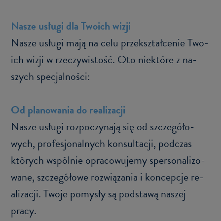
Nasze usłu­gi dla Two­ich wizji
Nasze usłu­gi mają na celu prze­kształ­ce­nie Two­
ich wizji w rze­czy­wi­stość. Oto nie­któ­re z na­
szych spe­cjal­no­ści:
Od pla­no­wa­nia do re­ali­za­cji
Nasze usłu­gi roz­po­czy­na­ją się od szcze­gó­ło­
wych, pro­fe­sjo­nal­nych kon­sul­ta­cji, pod­czas
któ­rych wspól­nie opra­co­wu­je­my sper­so­na­li­zo­
wa­ne, szcze­gó­ło­we roz­wią­za­nia i kon­cep­cje re­
ali­za­cji. Twoje po­my­sły są pod­sta­wą na­szej
pracy.