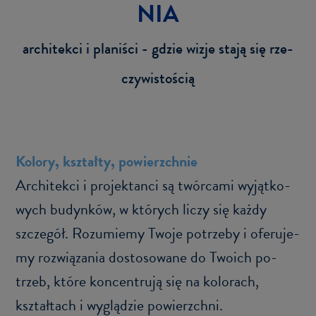
NIA
ar­chi­tek­ci i pla­ni­ści - gdzie wizje stają się rze­
czy­wi­sto­ścią
Ko­lo­ry, kształ­ty, po­wierzch­nie
Ar­chi­tek­ci i pro­jek­tan­ci są twór­ca­mi wy­jąt­ko­
wych bu­dyn­ków, w któ­rych liczy się każdy
szcze­gół. Ro­zu­mie­my Twoje po­trze­by i ofe­ru­je­
my roz­wią­za­nia do­sto­so­wa­ne do Two­ich po­
trzeb, które kon­cen­tru­ją się na ko­lo­rach,
kształ­tach i wy­glą­dzie po­wierzch­ni.