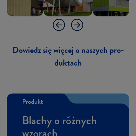
Do­wiedz się wię­cej o na­szych pro­
duk­tach
Pro­dukt
Bla­chy o róż­nych
wzo­rach