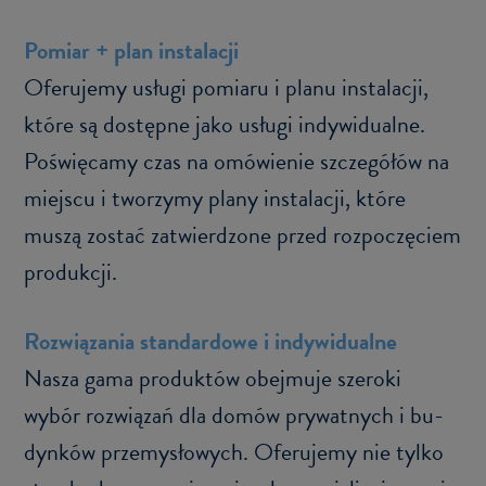
Po­miar + plan in­sta­la­cji
Ofe­ru­je­my usłu­gi po­mia­ru i planu in­sta­la­cji,
które są do­stęp­ne jako usłu­gi in­dy­wi­du­al­ne.
Po­świę­ca­my czas na omó­wie­nie szcze­gó­łów na
miej­scu i two­rzy­my plany in­sta­la­cji, które
muszą zo­stać za­twier­dzo­ne przed roz­po­czę­ciem
pro­duk­cji.
Roz­wią­za­nia stan­dar­do­we i in­dy­wi­du­al­ne
Nasza gama pro­duk­tów obej­mu­je sze­ro­ki
wybór roz­wią­zań dla domów pry­wat­nych i bu­
dyn­ków prze­my­sło­wych. Ofe­ru­je­my nie tylko