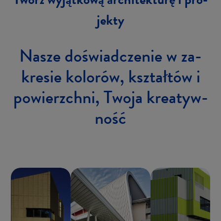
jek­ty
Nasze do­świad­cze­nie w za­
kre­sie ko­lo­rów, kształ­tów i
po­wierzch­ni, Twoja kre­atyw­
ność