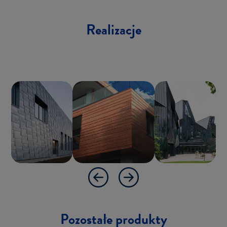
Re­ali­za­cje
Po­zo­sta­łe pro­duk­ty