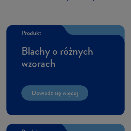
Pro­dukt
Bla­chy o róż­nych
wzo­rach
Do­wiedz się wię­cej