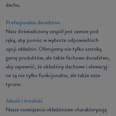
dachu.
Pro­fe­sjo­nal­ne do­radz­two
Nasz do­świad­czo­ny ze­spół jest za­wsze pod
ręką, aby pomóc w wy­bo­rze od­po­wied­nich
opcji okła­dzin. Ofe­ru­je­my nie tylko sze­ro­ką
gamę pro­duk­tów, ale także fa­cho­we do­radz­two,
aby za­pew­nić, że okła­dzi­ny da­cho­we i ele­wa­cyj­
ne są nie tylko funk­cjo­nal­ne, ale także es­te­
tycz­ne.
Ja­kość i trwa­łość
Nasze roz­wią­za­nia okła­dzi­no­we cha­rak­te­ry­zu­ją