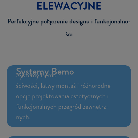
ELE­WA­CYJ­NE
Per­fek­cyj­ne po­łą­cze­nie de­si­gnu i funk­cjo­nal­no­
ści
Sys­te­my Bemo
Sys­te­my Bemo ofe­ru­ją wy­jąt­ko­we wła­
ści­wo­ści, łatwy mon­taż i róż­no­rod­ne
opcje pro­jek­to­wa­nia es­te­tycz­nych i
funk­cjo­nal­nych prze­gród ze­wnętrz­
nych.