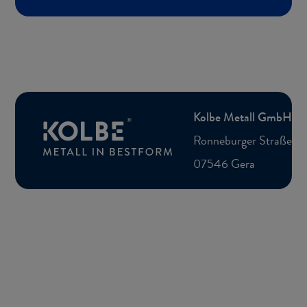
Kolbe Me­tall GmbH
Ron­ne­bur­ger Straße 5
07546 Gera