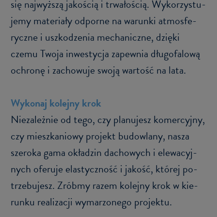
się naj­wyż­szą ja­ko­ścią i trwa­ło­ścią. Wy­ko­rzy­stu­
je­my ma­te­ria­ły od­por­ne na wa­run­ki at­mos­fe­
rycz­ne i uszko­dze­nia me­cha­nicz­ne, dzię­ki
czemu Twoja in­we­sty­cja za­pew­nia dłu­go­fa­lo­wą
ochro­nę i za­cho­wu­je swoją war­tość na lata.
Wy­ko­naj ko­lej­ny krok
Nie­za­leż­nie od tego, czy pla­nu­jesz ko­mer­cyj­ny,
czy miesz­ka­nio­wy pro­jekt bu­dow­la­ny, nasza
sze­ro­ka gama okła­dzin da­cho­wych i ele­wa­cyj­
nych ofe­ru­je ela­stycz­ność i ja­kość, któ­rej po­
trze­bu­jesz. Zrób­my razem ko­lej­ny krok w kie­
run­ku re­ali­za­cji wy­ma­rzo­ne­go pro­jek­tu.