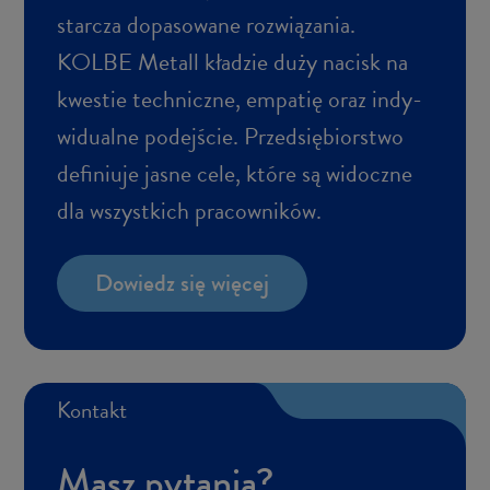
star­cza do­pa­so­wa­ne roz­wią­za­nia.
KOLBE Me­tall kła­dzie duży na­cisk na
kwe­stie tech­nicz­ne, em­pa­tię oraz in­dy­
wi­du­al­ne po­dej­ście. Przed­się­bior­stwo
de­fi­niu­je jasne cele, które są wi­docz­ne
dla wszyst­kich pra­cow­ni­ków.
Do­wiedz się wię­cej
Kon­takt
Masz py­ta­nia?