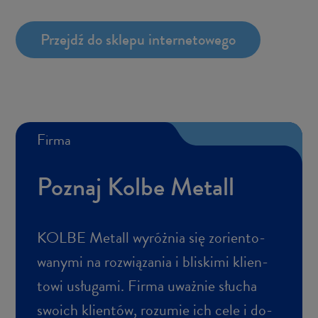
Przejdź do skle­pu in­ter­ne­to­we­go
Firma
Po­znaj Kolbe Me­tall
KOLBE Me­tall wy­róż­nia się zo­rien­to­
wa­ny­mi na roz­wią­za­nia i bli­ski­mi klien­
to­wi usłu­ga­mi. Firma uważ­nie słu­cha
swo­ich klien­tów, ro­zu­mie ich cele i do­