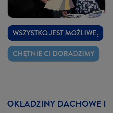
WSZYSTKO JEST MOŻLIWE,
CHĘTNIE CI DORADZIMY
OKŁA­DZI­NY DA­CHO­WE I