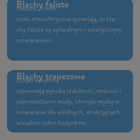
Bla­chy fa­li­ste
Lek­kość, trwa­łość i od­por­ność na wa­
run­ki at­mos­fe­rycz­ne spra­wia­ją, że bla­
chy fa­li­ste są opła­cal­nym i es­te­tycz­nym
roz­wią­za­niem.
Bla­chy tra­pe­zo­we
Dzię­ki swo­je­mu tra­pe­zo­we­mu pro­fi­lo­wi
za­pew­nia­ją wy­so­ką sta­bil­ność, no­śność i
od­pro­wa­dza­nie wody, ofe­ru­jąc wy­daj­ne
roz­wią­za­nie dla so­lid­nych, atrak­cyj­nych
wi­zu­al­nie osłon bu­dyn­ków.