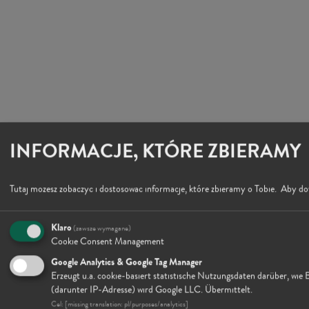
INFORMACJE, KTÓRE ZBIERAMY
Tutaj mozesz zobaczyc i dostosowac informacje, które zbieramy o Tobie.
Aby dow
Klaro
(zawsze wymagane)
Cookie Consent Management
Google Analytics & Google Tag Manager
Erzeugt u.a. cookie-basiert statistische Nutzungsdaten darüber, w
(darunter IP-Adresse) wird Google LLC. Übermittelt.
Cel
:
[missing translation: pl/purposes/analytics]