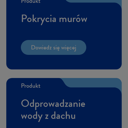
Pro­dukt
Po­kry­cia murów
Do­wiedz się wię­cej
Pro­dukt
Od­pro­wa­dza­nie
wody z dachu