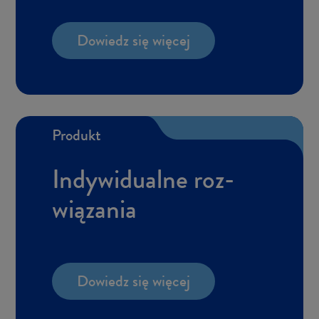
Do­wiedz się wię­cej
Pro­dukt
In­dy­wi­du­al­ne roz­
wią­za­nia
Do­wiedz się wię­cej