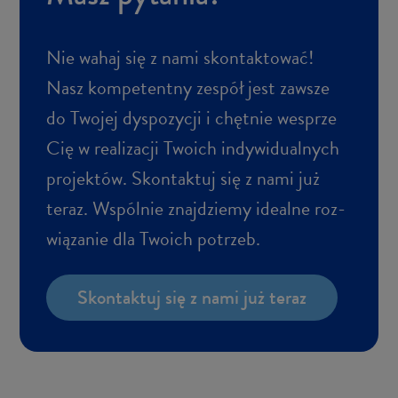
Nie wahaj się z nami skon­tak­to­wać!
Nasz kom­pe­tent­ny ze­spół jest za­wsze
do Two­jej dys­po­zy­cji i chęt­nie wes­prze
Cię w re­ali­za­cji Two­ich in­dy­wi­du­al­nych
pro­jek­tów. Skon­tak­tuj się z nami już
teraz. Wspól­nie znaj­dzie­my ide­al­ne roz­
wią­za­nie dla Two­ich po­trzeb.
Skon­tak­tuj się z nami już teraz