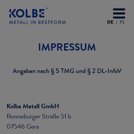
DE
PL
IM­PRES­SUM
An­ga­ben nach § 5 TMG und § 2 DL-​InfoV
Kolbe Me­tall GmbH
Ron­ne­bur­ger Stra­ße 51 b
07546 Gera