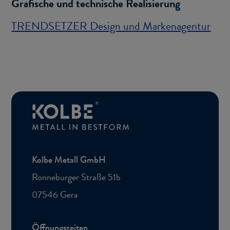
Gra­fi­sche und tech­ni­sche Rea­li­sie­rung
TREND­SET­ZER De­sign und Mar­ken­agen­tur
Kolbe Me­tall GmbH
Ron­ne­bur­ger Stra­ße 51b
07546 Gera
Öff­nungs­zei­ten