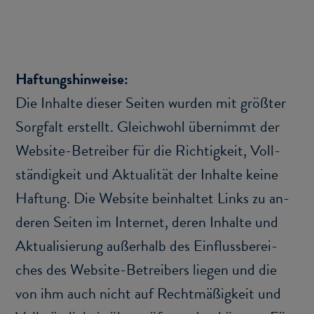
Haf­tungs­hin­wei­se:
Die In­hal­te die­ser Sei­ten wur­den mit größ­ter
Sorg­falt er­stellt. Gleich­wohl über­nimmt der
Website-​Betreiber für die Rich­tig­keit, Voll­
stän­dig­keit und Ak­tua­li­tät der In­hal­te keine
Haf­tung. Die Web­site be­inhal­tet Links zu an­
de­ren Sei­ten im In­ter­net, deren In­hal­te und
Ak­tua­li­sie­rung au­ßer­halb des Ein­fluss­be­rei­
ches des Website-​Betreibers lie­gen und die
von ihm auch nicht auf Recht­mä­ßig­keit und