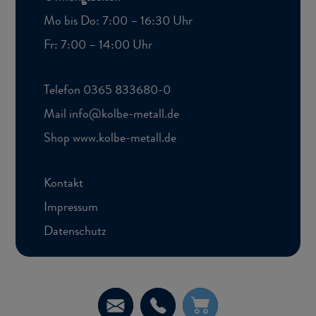
Mo bis Do: 7:00 – 16:30 Uhr
Fr: 7:00 – 14:00 Uhr
Te­le­fon
0365 833680-​0
Mail
info
@
kolbe-​metall
.
de
Shop
www.kolbe-​metall.de
Kon­takt
Im­pres­sum
Da­ten­schutz
E-​
Tel.
Sh