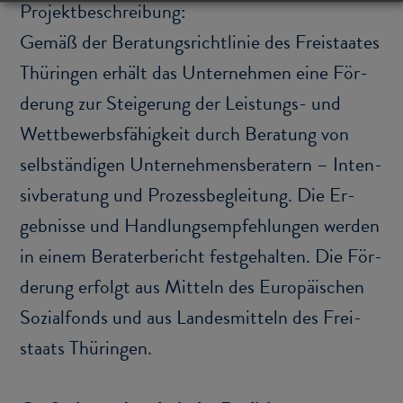
Pro­jekt­be­schrei­bung:
Gemäß der Be­ra­tungs­richt­li­nie des Frei­staa­tes
Thü­rin­gen er­hält das Un­ter­neh­men eine För­
de­rung zur Stei­ge­rung der Leistungs-​ und
Wett­be­werbs­fä­hig­keit durch Be­ra­tung von
selb­stän­di­gen Un­ter­neh­mens­be­ra­tern – In­ten­
siv­be­ra­tung und Pro­zess­be­glei­tung. Die Er­
geb­nis­se und Hand­lungs­emp­feh­lun­gen wer­den
in einem Be­ra­ter­be­richt fest­ge­hal­ten. Die För­
de­rung er­folgt aus Mit­teln des Eu­ro­päi­schen
So­zi­al­fonds und aus Lan­des­mit­teln des Frei­
staats Thü­rin­gen.