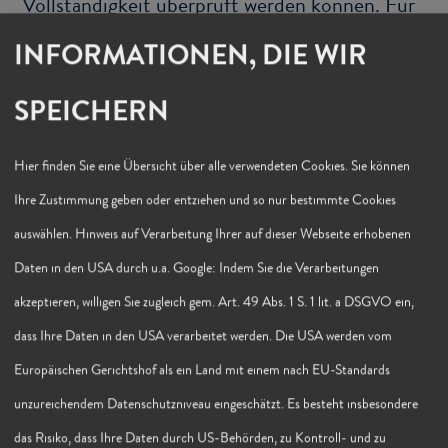
Voll­stän­dig­keit über­prüft wer­den kön­nen. Für
die In­hal­te der ver­link­ten Sei­ten ist viel­mehr
INFORMATIONEN, DIE WIR
der je­wei­li­ge An­bie­ter oder Be­trei­ber selbst
ver­ant­wort­lich. Eine Haf­tung hier­für
SPEICHERN
wird dem­entspre­chend voll­um­fäng­lich aus­ge­
Hier finden Sie eine Übersicht über alle verwendeten Cookies. Sie können
schlos­sen.
Ihre Zustimmung geben oder entziehen und so nur bestimmte Cookies
auswählen. Hinweis auf Verarbeitung Ihrer auf dieser Webseite erhobenen
Da­ten­schutz:
Daten in den USA durch u.a. Google: Indem Sie die Verarbeitungen
So­fern in­ner­halb des In­ter­net­an­ge­bo­tes die
akzeptieren, willigen Sie zugleich gem. Art. 49 Abs. 1 S. 1 lit. a DSGVO ein,
Mög­lich­keit der Ein­ga­be von per­sön­li­chen
dass Ihre Daten in den USA verarbeitet werden. Die USA werden vom
Daten (bei­spiels­wei­se Name, An­schrift oder
Europäischen Gerichtshof als ein Land mit einem nach EU-Standards
E-​Mail-Adresse) be­steht, er­folgt diese frei­wil­
unzureichendem Datenschutzniveau eingeschätzt. Es besteht insbesondere
lig. Der Website-​Betreiber er­klärt aus­drück­
das Risiko, dass Ihre Daten durch US-Behörden, zu Kontroll- und zu