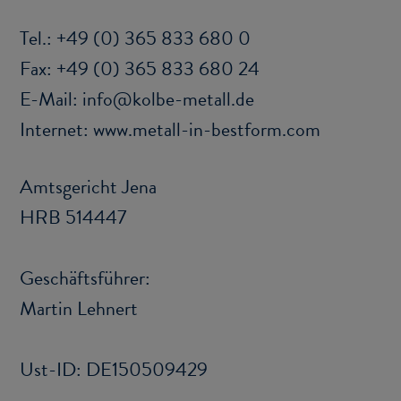
Tel.: +49 (0) 365 833 680 0
Fax: +49 (0) 365 833 680 24
E-​Mail: info@kolbe-​metall.de
In­ter­net: www.metall-​in-bestform.com
Amts­ge­richt Jena
HRB 514447
Ge­schäfts­füh­rer:
Mar­tin Leh­nert
Ust-​ID: DE150509429