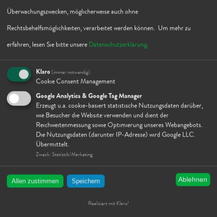
lich, dass er diese Daten nicht an Drit­te wei­
Überwachungszwecken, möglicherweise auch ohne
ter­gibt. Nä­he­res hier­zu fin­den Sie in un­se­rer
Rechtsbehelfsmöglichkeiten, verarbeitet werden können.
Um mehr zu
Da­ten­schutz­er­klä­rung
.
erfahren, lesen Sie bitte unsere
Datenschutzerklärung
.
Klaro
Quel­len:
(immer notwendig)
Cookie Consent Management
De­sign­bü­ro D3
Google Analytics & Google Tag Manager
Ul­ri­ke Wetz­lar
Erzeugt u.a. cookie-basiert statistische Nutzungsdaten darüber,
wie Besucher die Website verwenden und dient der
Orts­stra­ße 80
Reichweitenmessung sowie Optimierung unseres Webangebots.
Die Nutzungsdaten (darunter IP-Adresse) wird Google LLC.
07806 Dreba
Übermittelt.
Zweck
:
Statistik/Marketing
Pro­jekt­ti­tel: In­ten­siv­be­ra­tung und Pro­zess­be­
Ablehnen
Allen zustimmen
Speichern
glei­tung durch Un­ter­neh­mens­be­ra­ter/in
Be­güns­tig­ter:
„Arno Kolbe und Part­ner GmbH“
Realisiert mit Klaro!